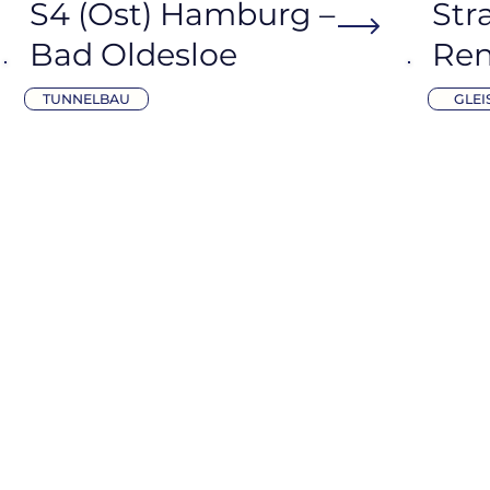
S4 (Ost) Hamburg –
Str
Bad Oldesloe
Re
TUNNELBAU
GLEI