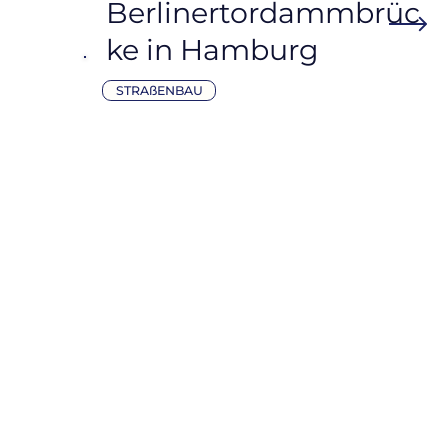
Berlinertordammbrüc
ke in Hamburg
STRAßENBAU