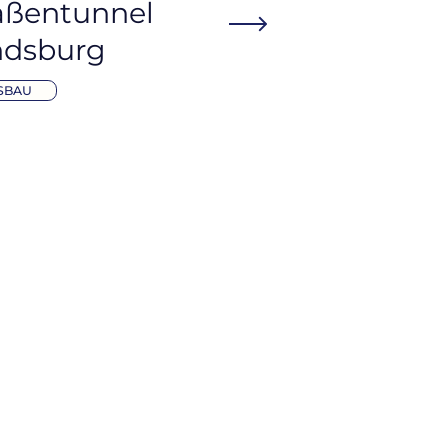
aßentunnel
ndsburg
SBAU